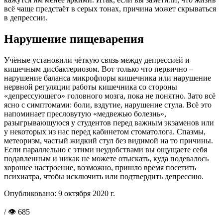
всё чаще предстаёт в серых тонах, причина может скрываться
в депрессии.
Нарушение пищеварения
Учёные установили чёткую связь между депрессией и
кишечным дисбактериозом. Вот только что первично –
нарушение баланса микрофлоры кишечника или нарушение
нервной регуляции работы кишечника со стороны
«депрессующего» головного мозга, пока не понятно. Зато всё
ясно с симптомами: боли, вздутие, нарушение стула. Всё это
напоминает пресловутую «медвежью болезнь»,
разыгрывающуюся у студентов перед важным экзаменов или
у некоторых из нас перед кабинетом стоматолога. Спазмы,
метеоризм, частый жидкий стул без видимой на то причины.
Если параллельно с этими неудобствами вы ощущаете себя
подавленным и никак не можете отыскать, куда подевалось
хорошее настроение, возможно, пришло время посетить
психиатра, чтобы исключить или подтвердить депрессию.
Опубликовано:
9 октября 2020 г.
/ 👁 685