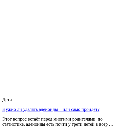
Дети
Нужно ли удалять аденоиды – или само пройдёт?
Этот вопрос встаёт перед многими родителями: по
статистике, аденоиды есть почти у трети детей в возр …