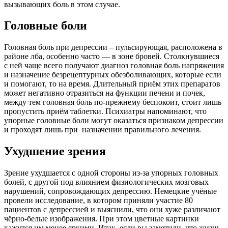
вызывающих боль в этом случае.
Головные боли
Головная боль при депрессии – пульсирующая, расположена в
районе лба, особенно часто — в зоне бровей. Столкнувшиеся
с ней чаще всего получают диагноз головная боль напряжения
и назначение безрецептурных обезболивающих, которые если
и помогают, то на время. Длительный приём этих препаратов
может негативно отразиться на функции печени и почек,
между тем головная боль по-прежнему беспокоит, стоит лишь
пропустить приём таблетки. Психиатры напоминают, что
упорные головные боли могут оказаться признаком депрессии
и проходят лишь при назначении правильного лечения.
Ухудшение зрения
Зрение ухудшается с одной стороны из-за упорных головных
болей, с другой под влиянием физиологических мозговых
нарушений, сопровождающих депрессию. Немецкие учёные
провели исследование, в котором приняли участие 80
пациентов с депрессией и выяснили, что они хуже различают
чёрно-белые изображения. При этом цветные картинки
кажутся им менее яркими. Итак, если вы заметили, что жизнь